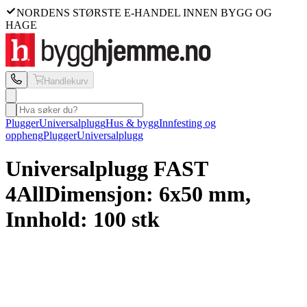
NORDENS STØRSTE E-HANDEL INNEN BYGG OG
HAGE
Handlekurv
Plugger
Universalplugg
Hus & bygg
Innfesting og
oppheng
Plugger
Universalplugg
Universalplugg FAST
4All
Dimensjon: 6x50 mm,
Innhold: 100 stk