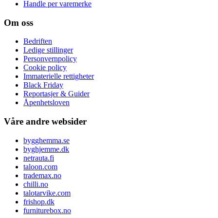
Handle per varemerke
Om oss
Bedriften
Ledige stillinger
Personvernpolicy
Cookie policy
Immaterielle rettigheter
Black Friday
Reportasjer & Guider
Åpenhetsloven
Våre andre websider
bygghemma.se
byghjemme.dk
netrauta.fi
taloon.com
trademax.no
chilli.no
talotarvike.com
frishop.dk
furniturebox.no