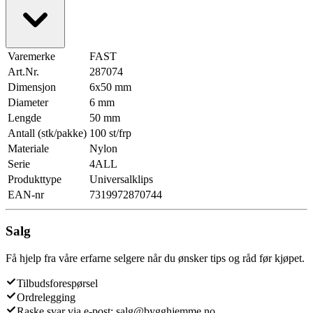
Varemerke
FAST
Art.Nr.
287074
Dimensjon
6x50 mm
Diameter
6 mm
Lengde
50 mm
Antall (stk/pakke)
100 st/frp
Materiale
Nylon
Serie
4ALL
Produkttype
Universalklips
EAN-nr
7319972870744
Salg
Få hjelp fra våre erfarne selgere når du ønsker tips og råd før kjøpet.
Tilbudsforespørsel
Ordrelegging
Raske svar via e-post: salg@bygghjemme.no