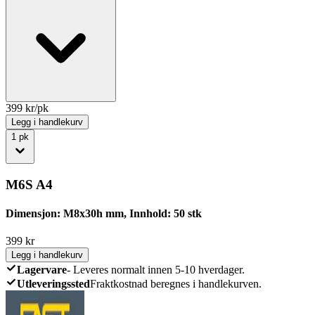
399
kr/pk
Legg i handlekurv
1
pk
M6S A4
Dimensjon: M8x30h mm, Innhold: 50 stk
399
kr
Legg i handlekurv
Lagervare
-
Leveres normalt innen 5-10 hverdager.
Utleveringssted
Fraktkostnad beregnes i handlekurven.