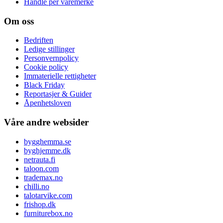
Handle per varemerke
Om oss
Bedriften
Ledige stillinger
Personvernpolicy
Cookie policy
Immaterielle rettigheter
Black Friday
Reportasjer & Guider
Åpenhetsloven
Våre andre websider
bygghemma.se
byghjemme.dk
netrauta.fi
taloon.com
trademax.no
chilli.no
talotarvike.com
frishop.dk
furniturebox.no