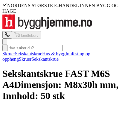
NORDENS STØRSTE E-HANDEL INNEN BYGG OG
HAGE
Handlekurv
Skruer
Sekskantskrue
Hus & bygg
Innfesting og
oppheng
Skruer
Sekskantskrue
Sekskantskrue FAST
M6S
A4
Dimensjon: M8x30h mm,
Innhold: 50 stk