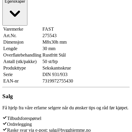
Egenskaper
Varemerke
FAST
Art.Nr.
275543
Dimensjon
M8x30h mm
Lengde
30 mm
Overflatebehandling
Rustfritt Stål
Antall (stk/pakke)
50 st/frp
Produkttype
Sekskantsskrue
Serie
DIN 931/933
EAN-nr
7319972755430
Salg
Få hjelp fra våre erfarne selgere når du ønsker tips og råd før kjøpet.
Tilbudsforespørsel
Ordrelegging
Raske svar via e-post: salg@bygghjemme.no