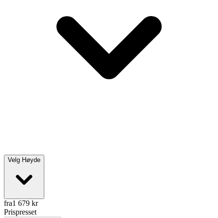
Velg
Høyde
fra
1 679
kr
Prispresset