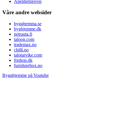
Åpenhetsloven
Våre andre websider
bygghemma.se
byghjemme.dk
netrauta.fi
taloon.com
trademax.no
chilli.no
talotarvike.com
frishop.dk
furniturebox.no
Bygghjemme på Youtube