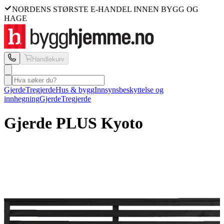
NORDENS STØRSTE E-HANDEL INNEN BYGG OG
HAGE
Handlekurv
Gjerde
Tregjerde
Hus & bygg
Innsynsbeskyttelse og
innhegning
Gjerde
Tregjerde
Gjerde PLUS
Kyoto