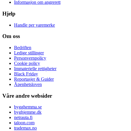
Informasjon om angrerett
Hjelp
Handle per varemerke
Om oss
Bedriften
Ledige stillinger
Personvernpolicy
Cookie policy
Immaterielle rettigheter
Black Friday
Reportasjer & Guider
Åpenhetsloven
Våre andre websider
bygghemma.se
byghjemme.dk
netrauta.fi
taloon.com
trademax.no