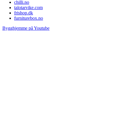
chilli.no
talotarvike.com
frishop.dk
furniturebox.no
Bygghjemme på Youtube