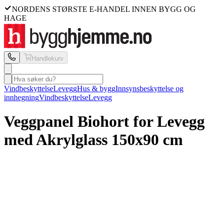
NORDENS STØRSTE E-HANDEL INNEN BYGG OG
HAGE
Handlekurv
Vindbeskyttelse
Levegg
Hus & bygg
Innsynsbeskyttelse og
innhegning
Vindbeskyttelse
Levegg
Veggpanel Biohort
for Levegg
med Akrylglass 150x90 cm