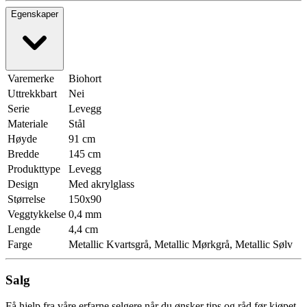
Egenskaper
Varemerke
Biohort
Uttrekkbart
Nei
Serie
Levegg
Materiale
Stål
Høyde
91 cm
Bredde
145 cm
Produkttype
Levegg
Design
Med akrylglass
Størrelse
150x90
Veggtykkelse
0,4 mm
Lengde
4,4 cm
Farge
Metallic Kvartsgrå, Metallic Mørkgrå, Metallic Sølv
Salg
Få hjelp fra våre erfarne selgere når du ønsker tips og råd før kjøpet.