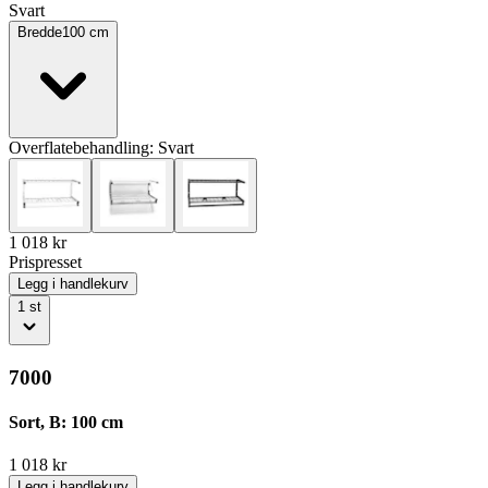
Svart
Bredde
100
cm
Overflatebehandling:
Svart
1 018
kr
Prispresset
Legg i handlekurv
1
st
7000
Sort, B: 100 cm
1 018
kr
Legg i handlekurv