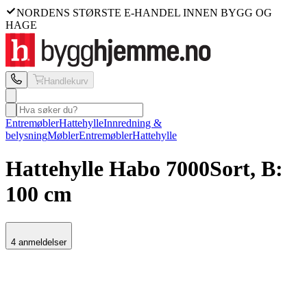
NORDENS STØRSTE E-HANDEL INNEN BYGG OG
HAGE
Handlekurv
Entremøbler
Hattehylle
Innredning &
belysning
Møbler
Entremøbler
Hattehylle
Hattehylle Habo
7000
Sort, B:
100 cm
4 anmeldelser