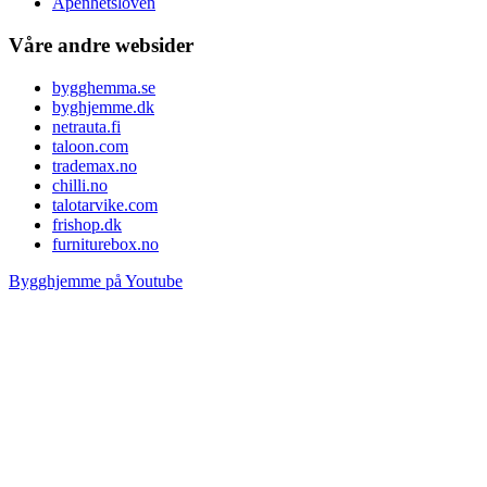
Åpenhetsloven
Våre andre websider
bygghemma.se
byghjemme.dk
netrauta.fi
taloon.com
trademax.no
chilli.no
talotarvike.com
frishop.dk
furniturebox.no
Bygghjemme på Youtube