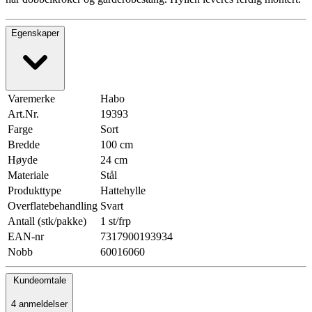
Egenskaper
Varemerke
Habo
Art.Nr.
19393
Farge
Sort
Bredde
100 cm
Høyde
24 cm
Materiale
Stål
Produkttype
Hattehylle
Overflatebehandling
Svart
Antall (stk/pakke)
1 st/frp
EAN-nr
7317900193934
Nobb
60016060
Kundeomtale
4 anmeldelser