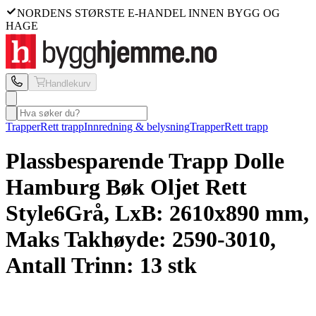
NORDENS STØRSTE E-HANDEL INNEN BYGG OG
HAGE
Handlekurv
Trapper
Rett trapp
Innredning & belysning
Trapper
Rett trapp
Plassbesparende Trapp Dolle
Hamburg Bøk Oljet Rett
Style6
Grå, LxB: 2610x890 mm,
Maks Takhøyde: 2590-3010,
Antall Trinn: 13 stk