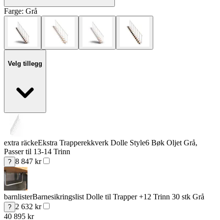
Farge:
Grå
Velg tillegg
extra räcke
Ekstra Trapperekkverk Dolle Style6 Bøk Oljet Grå,
Passer til 13-14 Trinn
8 847
kr
?
barnlister
Barnesikringslist Dolle til Trapper +12 Trinn 30 stk Grå
2 632
kr
?
40 895
kr