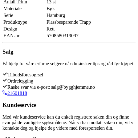
Antall Trinn
13 st
Materiale
Bøk
Serie
Hamburg
Produkttype
Plassbesparende Trapp
Design
Rett
EAN-nr
5708580319097
Salg
Få hjelp fra våre erfarne selgere når du ønsker tips og råd før kjøpet.
Tilbudsforespørsel
Ordrelegging
Raske svar via e-post: salg@bygghjemme.no
21601818
Kundeservice
Med vår kundeservice kan du enkelt registrere saken din og finne
svar på de vanligste spørsmålene. Når vi har mottatt saken din, vil vi
kontakte deg og hjelpe deg videre med forespørselen din.