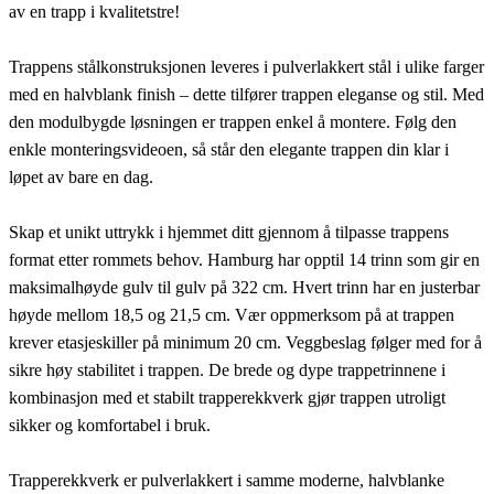
av en trapp i kvalitetstre!
Trappens stålkonstruksjonen leveres i pulverlakkert stål i ulike farger
med en halvblank finish – dette tilfører trappen eleganse og stil. Med
den modulbygde løsningen er trappen enkel å montere. Følg den
enkle monteringsvideoen, så står den elegante trappen din klar i
løpet av bare en dag.
Skap et unikt uttrykk i hjemmet ditt gjennom å tilpasse trappens
format etter rommets behov. Hamburg har opptil 14 trinn som gir en
maksimalhøyde gulv til gulv på 322 cm. Hvert trinn har en justerbar
høyde mellom 18,5 og 21,5 cm. Vær oppmerksom på at trappen
krever etasjeskiller på minimum 20 cm. Veggbeslag følger med for å
sikre høy stabilitet i trappen. De brede og dype trappetrinnene i
kombinasjon med et stabilt trapperekkverk gjør trappen utroligt
sikker og komfortabel i bruk.
Trapperekkverk er pulverlakkert i samme moderne, halvblanke