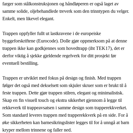
farger som stålkonstruksjonen og håndløperen er også laget av
samme solide, oljebehandlede treverk som den trinntypen du velger.
Enkelt, men likevel elegant.
Trappen oppfyller fullt ut lastkravene i de europeiske
byggeforskriftene (Eurocode). Dolle gjør oppmerksom på at denne
trappen ikke kan godkjennes som hovedtrapp (iht TEK17), det er
derfor viktig å sjekke gjeldende regelverk for ditt prosjekt før
eventuell bestilling.
Trappen er utviklet med fokus på design og finish. Med trappen
følger det også med dekselsett som skjuler skruer som er brukt til å
feste trappen. Dette gjør trappen stilren, elegant og minimalistisk.
Skap en fin visuell touch og ekstra sikkerhet gjennom å legge til
rekkeverk til trappeavsatsen i samme design som trapperekkverket.
Som standard leveres trappen med trapperekkverk på en side. For å
øke sikkerheten kan barnesikringslister legges til for å unngå at barn
kryper mellom trinnene og faller ned.