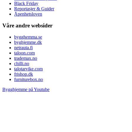
Black Friday
Reportasjer & Guider
Åpenhetsloven
Våre andre websider
bygghemma.se
byghjemme.dk
netrauta.fi
taloon.com
trademax.no
chilli.no
talotarvike.com
frishop.dk
furniturebox.no
Bygghjemme på Youtube