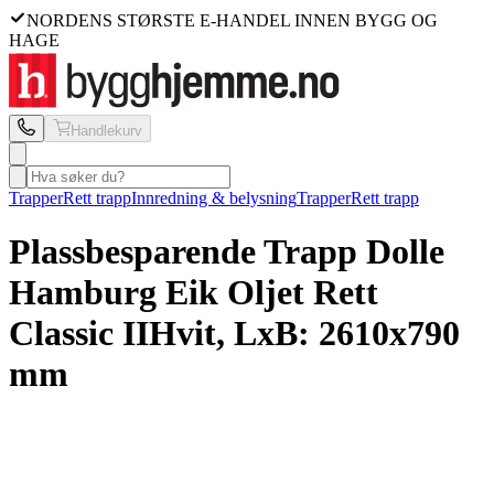
NORDENS STØRSTE E-HANDEL INNEN BYGG OG
HAGE
Handlekurv
Trapper
Rett trapp
Innredning & belysning
Trapper
Rett trapp
Plassbesparende Trapp Dolle
Hamburg Eik Oljet Rett
Classic II
Hvit, LxB: 2610x790
mm