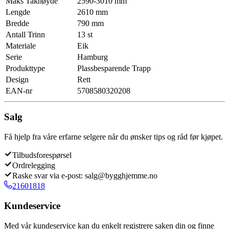
Maks Takhøyde
2590-3010 mm
Lengde
2610 mm
Bredde
790 mm
Antall Trinn
13 st
Materiale
Eik
Serie
Hamburg
Produkttype
Plassbesparende Trapp
Design
Rett
EAN-nr
5708580320208
Salg
Få hjelp fra våre erfarne selgere når du ønsker tips og råd før kjøpet.
Tilbudsforespørsel
Ordrelegging
Raske svar via e-post: salg@bygghjemme.no
21601818
Kundeservice
Med vår kundeservice kan du enkelt registrere saken din og finne