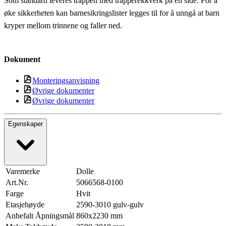
Som standard leveres trappen med trapperekkverk på en side. For å
øke sikkerheten kan barnesikringslister legges til for å unngå at barn
kryper mellom trinnene og faller ned.
Dokument
Monteringsanvisning
Øvrige dokumenter
Øvrige dokumenter
Egenskaper
Varemerke
Dolle
Art.Nr.
5066568-0100
Farge
Hvit
Etasjehøyde
2590-3010 gulv-gulv
Anbefalt Åpningsmål
860x2230 mm