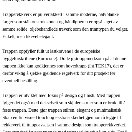
Trapperekkverk er pulverlakkert i samme moderne, halvblanke
farger som stålkonstruksjonen og håndløperen er også laget av
samme solide, oljebehandlede treverk som den trinntypen du velger.
Enkelt, men likevel elegant.
Trappen oppfyller fullt ut lastkravene i de europeiske
byggeforskriftene (Eurocode). Dolle gjør oppmerksom på at denne
trappen ikke kan godkjennes som hovedtrapp (iht TEK17), det er
derfor viktig å sjekke gjeldende regelverk for ditt prosjekt før
eventuell bestilling.
Trappen er utviklet med fokus på design og finish. Med trappen
følger det også med dekselsett som skjuler skruer som er brukt til å
feste trappen. Dette gjør trappen stilren, elegant og minimalistisk.
Skap en fin visuell touch og ekstra sikkerhet gjennom å legge til
rekkeverk til trappeavsatsen i samme design som trapperekkverket.