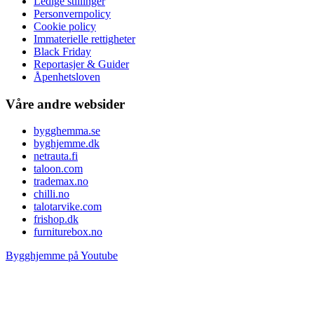
Ledige stillinger
Personvernpolicy
Cookie policy
Immaterielle rettigheter
Black Friday
Reportasjer & Guider
Åpenhetsloven
Våre andre websider
bygghemma.se
byghjemme.dk
netrauta.fi
taloon.com
trademax.no
chilli.no
talotarvike.com
frishop.dk
furniturebox.no
Bygghjemme på Youtube