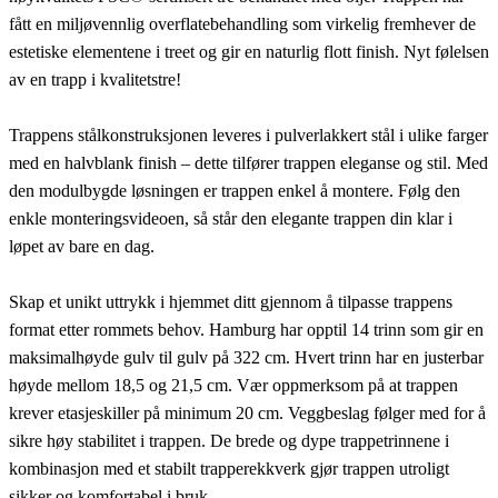
fått en miljøvennlig overflatebehandling som virkelig fremhever de
estetiske elementene i treet og gir en naturlig flott finish. Nyt følelsen
av en trapp i kvalitetstre!
Trappens stålkonstruksjonen leveres i pulverlakkert stål i ulike farger
med en halvblank finish – dette tilfører trappen eleganse og stil. Med
den modulbygde løsningen er trappen enkel å montere. Følg den
enkle monteringsvideoen, så står den elegante trappen din klar i
løpet av bare en dag.
Skap et unikt uttrykk i hjemmet ditt gjennom å tilpasse trappens
format etter rommets behov. Hamburg har opptil 14 trinn som gir en
maksimalhøyde gulv til gulv på 322 cm. Hvert trinn har en justerbar
høyde mellom 18,5 og 21,5 cm. Vær oppmerksom på at trappen
krever etasjeskiller på minimum 20 cm. Veggbeslag følger med for å
sikre høy stabilitet i trappen. De brede og dype trappetrinnene i
kombinasjon med et stabilt trapperekkverk gjør trappen utroligt
sikker og komfortabel i bruk.