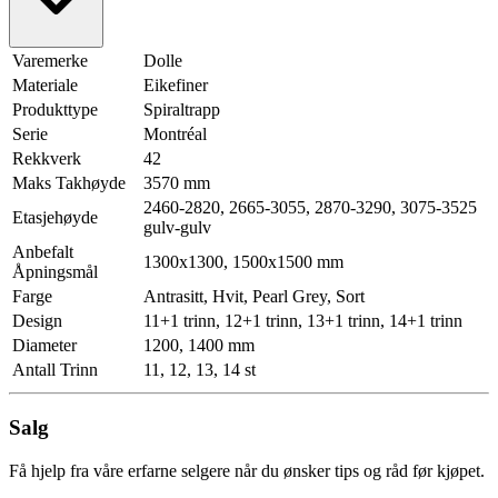
Varemerke
Dolle
Materiale
Eikefiner
Produkttype
Spiraltrapp
Serie
Montréal
Rekkverk
42
Maks Takhøyde
3570 mm
2460-2820, 2665-3055, 2870-3290, 3075-3525
Etasjehøyde
gulv-gulv
Anbefalt
1300x1300, 1500x1500 mm
Åpningsmål
Farge
Antrasitt, Hvit, Pearl Grey, Sort
Design
11+1 trinn, 12+1 trinn, 13+1 trinn, 14+1 trinn
Diameter
1200, 1400 mm
Antall Trinn
11, 12, 13, 14 st
Salg
Få hjelp fra våre erfarne selgere når du ønsker tips og råd før kjøpet.