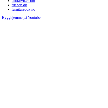
talotarvike.com
frishop.dk
furniturebox.no
Bygghjemme på Youtube