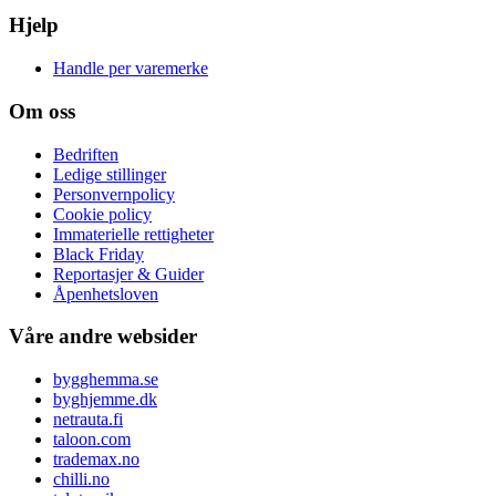
Hjelp
Handle per varemerke
Om oss
Bedriften
Ledige stillinger
Personvernpolicy
Cookie policy
Immaterielle rettigheter
Black Friday
Reportasjer & Guider
Åpenhetsloven
Våre andre websider
bygghemma.se
byghjemme.dk
netrauta.fi
taloon.com
trademax.no
chilli.no