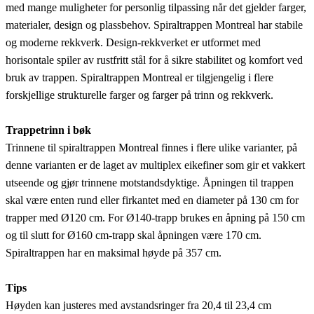
med mange muligheter for personlig tilpassing når det gjelder farger,
materialer, design og plassbehov. Spiraltrappen Montreal har stabile
og moderne rekkverk. Design-rekkverket er utformet med
horisontale spiler av rustfritt stål for å sikre stabilitet og komfort ved
bruk av trappen. Spiraltrappen Montreal er tilgjengelig i flere
forskjellige strukturelle farger og farger på trinn og rekkverk.
Trappetrinn i bøk
Trinnene til spiraltrappen Montreal finnes i flere ulike varianter, på
denne varianten er de laget av multiplex eikefiner som gir et vakkert
utseende og gjør trinnene motstandsdyktige. Åpningen til trappen
skal være enten rund eller firkantet med en diameter på 130 cm for
trapper med Ø120 cm. For Ø140-trapp brukes en åpning på 150 cm
og til slutt for Ø160 cm-trapp skal åpningen være 170 cm.
Spiraltrappen har en maksimal høyde på 357 cm.
Tips
Høyden kan justeres med avstandsringer fra 20,4 til 23,4 cm