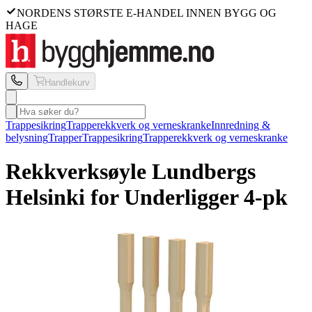
NORDENS STØRSTE E-HANDEL INNEN BYGG OG
HAGE
Handlekurv
Trappesikring
Trapperekkverk og verneskranke
Innredning &
belysning
Trapper
Trappesikring
Trapperekkverk og verneskranke
Rekkverksøyle Lundbergs
Helsinki for Underligger 4-pk