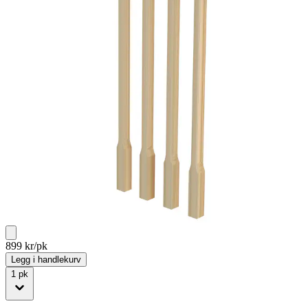
899
kr/pk
Legg i handlekurv
1
pk