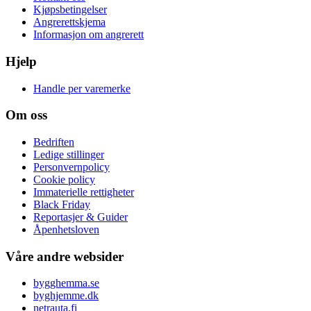
Kjøpsbetingelser
Angrerettskjema
Informasjon om angrerett
Hjelp
Handle per varemerke
Om oss
Bedriften
Ledige stillinger
Personvernpolicy
Cookie policy
Immaterielle rettigheter
Black Friday
Reportasjer & Guider
Åpenhetsloven
Våre andre websider
bygghemma.se
byghjemme.dk
netrauta.fi