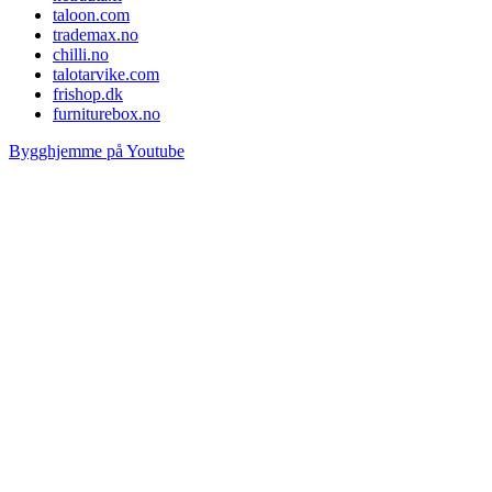
taloon.com
trademax.no
chilli.no
talotarvike.com
frishop.dk
furniturebox.no
Bygghjemme på Youtube