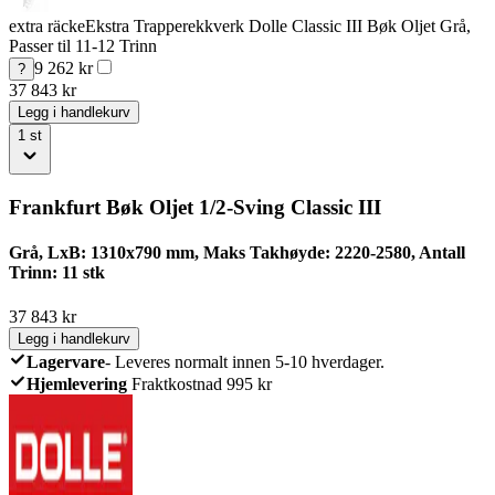
extra räcke
Ekstra Trapperekkverk Dolle Classic III Bøk Oljet Grå,
Passer til 11-12 Trinn
9 262
kr
?
37 843
kr
Legg i handlekurv
1
st
Frankfurt Bøk Oljet 1/2-Sving Classic III
Grå, LxB: 1310x790 mm, Maks Takhøyde: 2220-2580, Antall
Trinn: 11 stk
37 843
kr
Legg i handlekurv
Lagervare
-
Leveres normalt innen 5-10 hverdager.
Hjemlevering
Fraktkostnad 995 kr