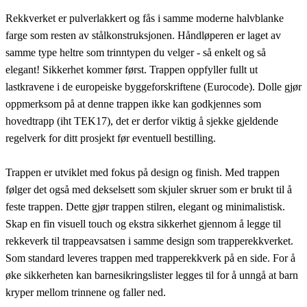
Rekkverket er pulverlakkert og fås i samme moderne halvblanke
farge som resten av stålkonstruksjonen. Håndløperen er laget av
samme type heltre som trinntypen du velger - så enkelt og så
elegant! Sikkerhet kommer først. Trappen oppfyller fullt ut
lastkravene i de europeiske byggeforskriftene (Eurocode). Dolle gjør
oppmerksom på at denne trappen ikke kan godkjennes som
hovedtrapp (iht TEK17), det er derfor viktig å sjekke gjeldende
regelverk for ditt prosjekt før eventuell bestilling.
Trappen er utviklet med fokus på design og finish. Med trappen
følger det også med dekselsett som skjuler skruer som er brukt til å
feste trappen. Dette gjør trappen stilren, elegant og minimalistisk.
Skap en fin visuell touch og ekstra sikkerhet gjennom å legge til
rekkeverk til trappeavsatsen i samme design som trapperekkverket.
Som standard leveres trappen med trapperekkverk på en side. For å
øke sikkerheten kan barnesikringslister legges til for å unngå at barn
kryper mellom trinnene og faller ned.