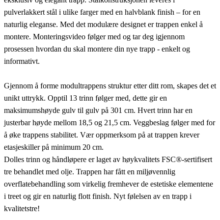
pulverlakkert stål i ulike farger med en halvblank finish – for en
naturlig eleganse. Med det modulære designet er trappen enkel å
montere. Monteringsvideo følger med og tar deg igjennom
prosessen hvordan du skal montere din nye trapp - enkelt og
informativt.
Gjennom å forme modultrappens struktur etter ditt rom, skapes det et
unikt uttrykk. Opptil 13 trinn følger med, dette gir en
maksimumshøyde gulv til gulv på 301 cm. Hvert trinn har en
justerbar høyde mellom 18,5 og 21,5 cm. Veggbeslag følger med for
å øke trappens stabilitet. Vær oppmerksom på at trappen krever
etasjeskiller på minimum 20 cm.
Dolles trinn og håndløpere er laget av høykvalitets FSC®-sertifisert
tre behandlet med olje. Trappen har fått en miljøvennlig
overflatebehandling som virkelig fremhever de estetiske elementene
i treet og gir en naturlig flott finish. Nyt følelsen av en trapp i
kvalitetstre!