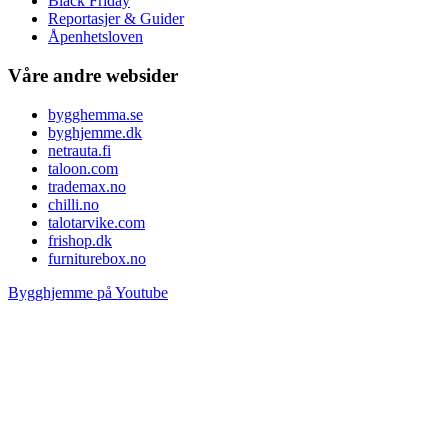
Black Friday
Reportasjer & Guider
Åpenhetsloven
Våre andre websider
bygghemma.se
byghjemme.dk
netrauta.fi
taloon.com
trademax.no
chilli.no
talotarvike.com
frishop.dk
furniturebox.no
Bygghjemme på Youtube