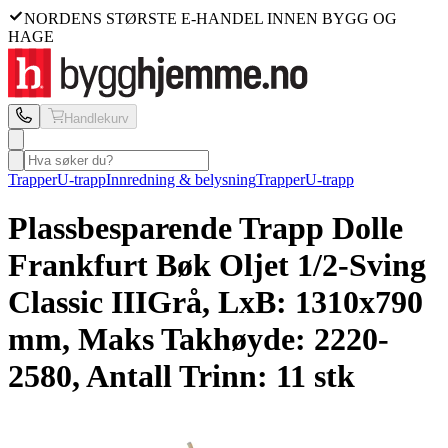
NORDENS STØRSTE E-HANDEL INNEN BYGG OG
HAGE
Handlekurv
Trapper
U-trapp
Innredning & belysning
Trapper
U-trapp
Plassbesparende Trapp Dolle
Frankfurt Bøk Oljet 1/2-Sving
Classic III
Grå, LxB: 1310x790
mm, Maks Takhøyde: 2220-
2580, Antall Trinn: 11 stk