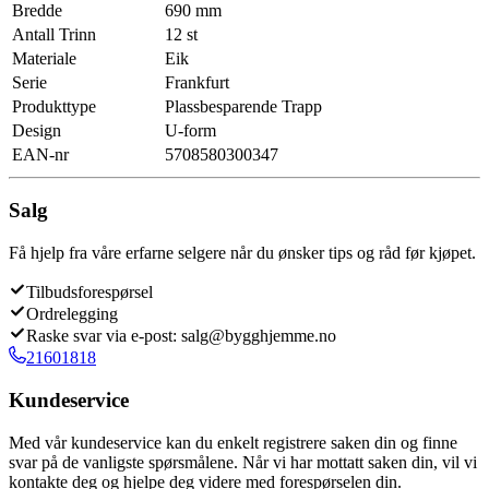
Bredde
690 mm
Antall Trinn
12 st
Materiale
Eik
Serie
Frankfurt
Produkttype
Plassbesparende Trapp
Design
U-form
EAN-nr
5708580300347
Salg
Få hjelp fra våre erfarne selgere når du ønsker tips og råd før kjøpet.
Tilbudsforespørsel
Ordrelegging
Raske svar via e-post: salg@bygghjemme.no
21601818
Kundeservice
Med vår kundeservice kan du enkelt registrere saken din og finne
svar på de vanligste spørsmålene. Når vi har mottatt saken din, vil vi
kontakte deg og hjelpe deg videre med forespørselen din.