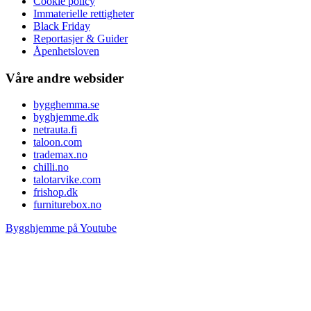
Cookie policy
Immaterielle rettigheter
Black Friday
Reportasjer & Guider
Åpenhetsloven
Våre andre websider
bygghemma.se
byghjemme.dk
netrauta.fi
taloon.com
trademax.no
chilli.no
talotarvike.com
frishop.dk
furniturebox.no
Bygghjemme på Youtube