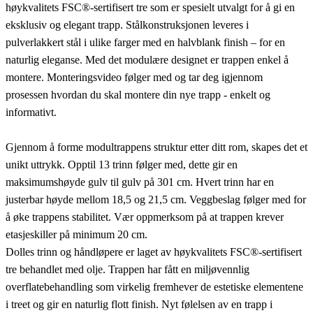
høykvalitets FSC®-sertifisert tre som er spesielt utvalgt for å gi en
eksklusiv og elegant trapp. Stålkonstruksjonen leveres i
pulverlakkert stål i ulike farger med en halvblank finish – for en
naturlig eleganse. Med det modulære designet er trappen enkel å
montere. Monteringsvideo følger med og tar deg igjennom
prosessen hvordan du skal montere din nye trapp - enkelt og
informativt.
Gjennom å forme modultrappens struktur etter ditt rom, skapes det et
unikt uttrykk. Opptil 13 trinn følger med, dette gir en
maksimumshøyde gulv til gulv på 301 cm. Hvert trinn har en
justerbar høyde mellom 18,5 og 21,5 cm. Veggbeslag følger med for
å øke trappens stabilitet. Vær oppmerksom på at trappen krever
etasjeskiller på minimum 20 cm.
Dolles trinn og håndløpere er laget av høykvalitets FSC®-sertifisert
tre behandlet med olje. Trappen har fått en miljøvennlig
overflatebehandling som virkelig fremhever de estetiske elementene
i treet og gir en naturlig flott finish. Nyt følelsen av en trapp i