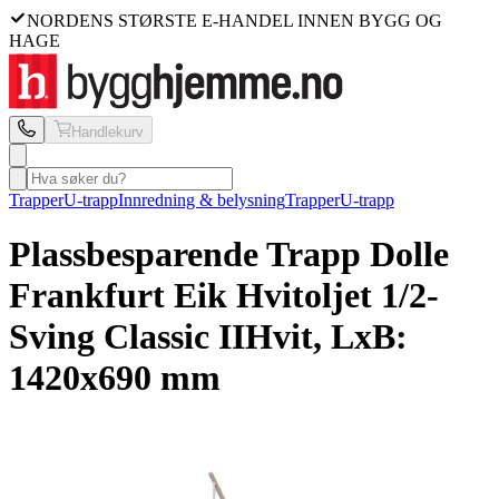
NORDENS STØRSTE E-HANDEL INNEN BYGG OG
HAGE
Handlekurv
Trapper
U-trapp
Innredning & belysning
Trapper
U-trapp
Plassbesparende Trapp Dolle
Frankfurt Eik Hvitoljet 1/2-
Sving Classic II
Hvit, LxB:
1420x690 mm