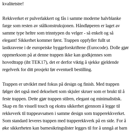
kvalitetstre!
Rekkverket er pulverlakkert og fås i samme moderne halvblanke
farge som resten av stålkonstruksjonen. Håndløperen er laget av
samme type heltre som trinntypen du velger - så enkelt og så
elegant! Sikkerhet kommer først. Trappen oppfyller fullt ut
lastkravene i de europeiske byggeforskriftene (Eurocode). Dolle gjør
oppmerksom på at denne trappen ikke kan godkjennes som
hovedtrapp (iht TEK17), det er derfor viktig å sjekke gjeldende
regelverk for ditt prosjekt før eventuell bestilling.
Trappen er utviklet med fokus på design og finish. Med trappen
følger det også med dekselsett som skjuler skruer som er brukt til å
feste trappen. Dette gjør trappen stilren, elegant og minimalistisk.
Skap en fin visuell touch og ekstra sikkerhet gjennom å legge til
rekkeverk til trappeavsatsen i samme design som trapperekkverket.
Som standard leveres trappen med trapperekkverk på en side. For å
øke sikkerheten kan barnesikringslister legges til for å unngå at barn