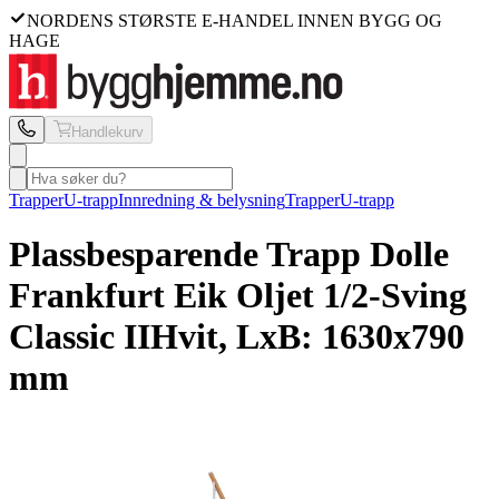
NORDENS STØRSTE E-HANDEL INNEN BYGG OG
HAGE
Handlekurv
Trapper
U-trapp
Innredning & belysning
Trapper
U-trapp
Plassbesparende Trapp Dolle
Frankfurt Eik Oljet 1/2-Sving
Classic II
Hvit, LxB: 1630x790
mm