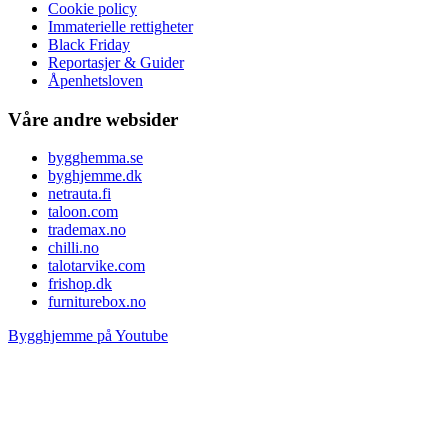
Cookie policy
Immaterielle rettigheter
Black Friday
Reportasjer & Guider
Åpenhetsloven
Våre andre websider
bygghemma.se
byghjemme.dk
netrauta.fi
taloon.com
trademax.no
chilli.no
talotarvike.com
frishop.dk
furniturebox.no
Bygghjemme på Youtube