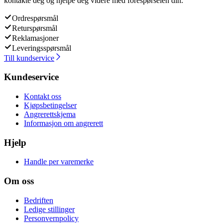
kontakte deg og hjelpe deg videre med forespørselen din.
Ordrespørsmål
Returspørsmål
Reklamasjoner
Leveringsspørsmål
Till kundservice
Kundeservice
Kontakt oss
Kjøpsbetingelser
Angrerettskjema
Informasjon om angrerett
Hjelp
Handle per varemerke
Om oss
Bedriften
Ledige stillinger
Personvernpolicy