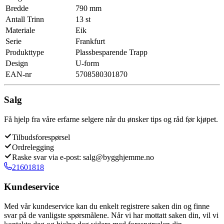
Bredde
790 mm
Antall Trinn
13 st
Materiale
Eik
Serie
Frankfurt
Produkttype
Plassbesparende Trapp
Design
U-form
EAN-nr
5708580301870
Salg
Få hjelp fra våre erfarne selgere når du ønsker tips og råd før kjøpet.
Tilbudsforespørsel
Ordrelegging
Raske svar via e-post: salg@bygghjemme.no
21601818
Kundeservice
Med vår kundeservice kan du enkelt registrere saken din og finne
svar på de vanligste spørsmålene. Når vi har mottatt saken din, vil vi