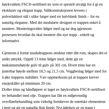
høykvalitets FSC®-sertifisert tre som er spesielt utvalgt for å gi en
eksklusiv og elegant trapp. Stålkonstruksjonen leveres i
pulverlakkert stål i ulike farger med en halvblank finish – for en
naturlig eleganse. Med det modulære designet er trappen enkel å
montere. Monteringsvideo følger med og tar deg igjennom
prosessen hvordan du skal montere din nye trapp - enkelt og
informativt.
Gjennom å forme modultrappens struktur etter ditt rom, skapes det et
unikt uttrykk. Opptil 13 trinn følger med, dette gir en
maksimumshøyde gulv til gulv på 301 cm. Hvert trinn har en
justerbar høyde mellom 18,5 og 21,5 cm. Veggbeslag følger med for
å øke trappens stabilitet. Vær oppmerksom på at trappen krever
etasjeskiller på minimum 20 cm.
Dolles trinn og håndløpere er laget av høykvalitets FSC®-sertifisert
tre behandlet med olje. Trappen har fått en miljøvennlig
overflatebehandling som virkelig fremhever de estetiske elementene
i treet og gir en naturlig flott finish. Nyt følelsen av en trapp i