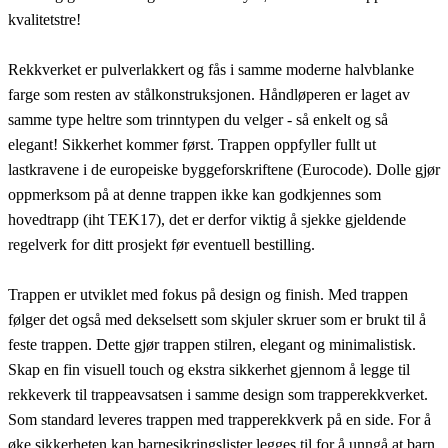
kvalitetstre!
Rekkverket er pulverlakkert og fås i samme moderne halvblanke
farge som resten av stålkonstruksjonen. Håndløperen er laget av
samme type heltre som trinntypen du velger - så enkelt og så
elegant! Sikkerhet kommer først. Trappen oppfyller fullt ut
lastkravene i de europeiske byggeforskriftene (Eurocode). Dolle gjør
oppmerksom på at denne trappen ikke kan godkjennes som
hovedtrapp (iht TEK17), det er derfor viktig å sjekke gjeldende
regelverk for ditt prosjekt før eventuell bestilling.
Trappen er utviklet med fokus på design og finish. Med trappen
følger det også med dekselsett som skjuler skruer som er brukt til å
feste trappen. Dette gjør trappen stilren, elegant og minimalistisk.
Skap en fin visuell touch og ekstra sikkerhet gjennom å legge til
rekkeverk til trappeavsatsen i samme design som trapperekkverket.
Som standard leveres trappen med trapperekkverk på en side. For å
øke sikkerheten kan barnesikringslister legges til for å unngå at barn