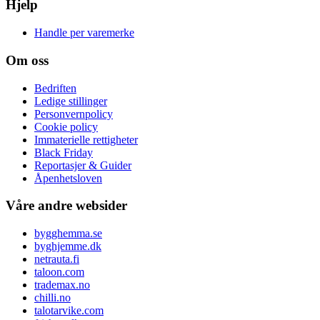
Hjelp
Handle per varemerke
Om oss
Bedriften
Ledige stillinger
Personvernpolicy
Cookie policy
Immaterielle rettigheter
Black Friday
Reportasjer & Guider
Åpenhetsloven
Våre andre websider
bygghemma.se
byghjemme.dk
netrauta.fi
taloon.com
trademax.no
chilli.no
talotarvike.com