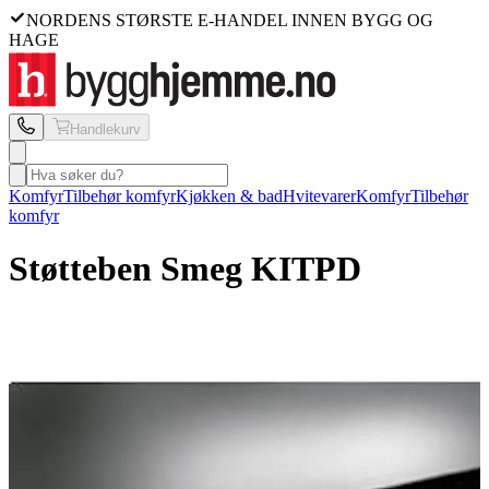
NORDENS STØRSTE E-HANDEL INNEN BYGG OG
HAGE
Handlekurv
Komfyr
Tilbehør komfyr
Kjøkken & bad
Hvitevarer
Komfyr
Tilbehør
komfyr
Støtteben Smeg
KITPD