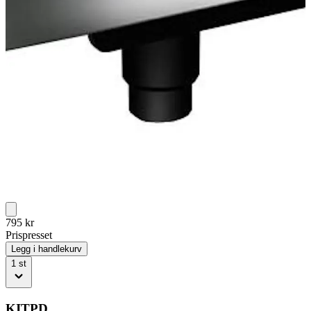
795
kr
Prispresset
Legg i handlekurv
1
st
KITPD