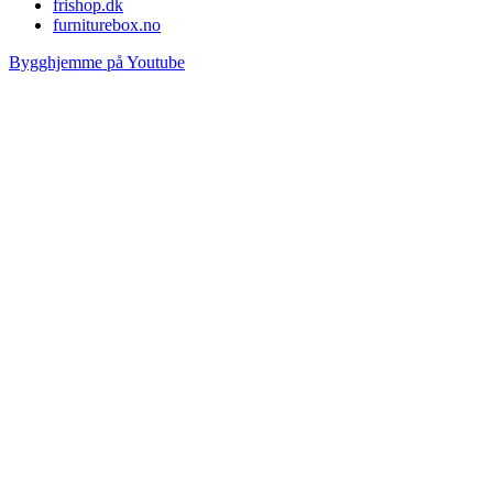
frishop.dk
furniturebox.no
Bygghjemme på Youtube