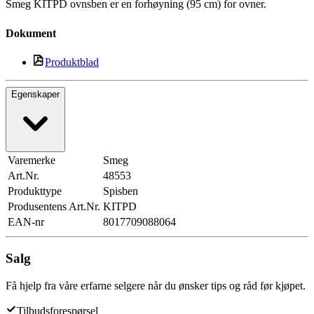
Smeg KITPD ovnsben er en forhøyning (95 cm) for ovner.
Dokument
Produktblad
Egenskaper
Varemerke
Smeg
Art.Nr.
48553
Produkttype
Spisben
Produsentens Art.Nr.
KITPD
EAN-nr
8017709088064
Salg
Få hjelp fra våre erfarne selgere når du ønsker tips og råd før kjøpet.
Tilbudsforespørsel