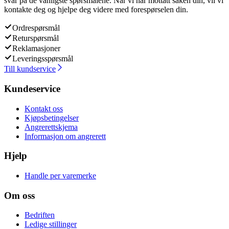
svar på de vanligste spørsmålene. Når vi har mottatt saken din, vil vi
kontakte deg og hjelpe deg videre med forespørselen din.
Ordrespørsmål
Returspørsmål
Reklamasjoner
Leveringsspørsmål
Till kundservice
Kundeservice
Kontakt oss
Kjøpsbetingelser
Angrerettskjema
Informasjon om angrerett
Hjelp
Handle per varemerke
Om oss
Bedriften
Ledige stillinger