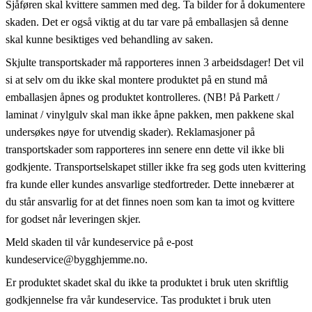
Sjåføren skal kvittere sammen med deg. Ta bilder for å dokumentere
skaden. Det er også viktig at du tar vare på emballasjen så denne
skal kunne besiktiges ved behandling av saken.
Skjulte transportskader må rapporteres innen 3 arbeidsdager! Det vil
si at selv om du ikke skal montere produktet på en stund må
emballasjen åpnes og produktet kontrolleres. (NB! På Parkett /
laminat / vinylgulv skal man ikke åpne pakken, men pakkene skal
undersøkes nøye for utvendig skader). Reklamasjoner på
transportskader som rapporteres inn senere enn dette vil ikke bli
godkjente. Transportselskapet stiller ikke fra seg gods uten kvittering
fra kunde eller kundes ansvarlige stedfortreder. Dette innebærer at
du står ansvarlig for at det finnes noen som kan ta imot og kvittere
for godset når leveringen skjer.
Meld skaden til vår kundeservice på e-post
kundeservice@bygghjemme.no.
Er produktet skadet skal du ikke ta produktet i bruk uten skriftlig
godkjennelse fra vår kundeservice. Tas produktet i bruk uten