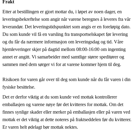
Frakt
Etter at bestillingen er gjort mottar du, i løpet av noen dager, en
leveringsbekreftelse som angir når varene beregnes å leveres fra vår
leverandør. Det leveringstidspunktet som angis er en foreløpig dato.
Du som kunde vil få en varsling fra transportselskapet før levering
og du får da nærmere informasjon om leveringsdag og tid. Våre
hjemleveringer skjer på dagtid mellom 08:00-16:00 om ingenting
annet er angitt. Vi samarbeider med samtlige større speditører og
sammen med dem sørger vi for at varene kommer hjem til deg.
Risikoen for varen går over til deg som kunde når du får varen i din
fysiske besittelse.
Det er derfor viktig at du som kunde ved mottak kontrollerer
emballasjen og varene nøye før det kvitteres for mottak. Om det
finnes synlige skader eller merker på emballasjen eller på varen ved
mottak er det viktig at dette noteres på fraktseddelen før du kvitterer.
Er varen helt ødelagt bør mottak nektes.