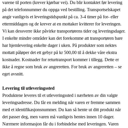
varene til porten (krever kjørbar vei). Du blir kontaktet før levering
på det telefonnummer du oppga ved bestilling. Transportselskapet
angir vanligvis et leveringstidspunkt på ca. 3-4 timer på for- eller
ettermiddagen og de krever at en mottaker kvitterer for leveringen.
Vi kan dessverre ikke påvirke transportørens tider og leveringsdager.
I enkelte mindre områder kan det forekomme att transportøren bare
har hjemlevering enkelte dager i uken. På produkter som nektes
mottatt påløper det ett gebyr på kr 500,00 til å dekke våre ekstra
kostnader. Kostnader for returtransport kommer i tillegg. Dette er
ikke å regne som bruk av angreretten. For bruk av angreretten – se
eget avsnitt.
Levering til utleveringssted
Produktene leveres til et utleveringssted i nærheten av din valgte
leveringsadresse. Du får en melding når varen er fremme sammen
med et identifikasjonsnummer. Du kan så hente ut ditt produkt når
det passer deg, men varen må vanligvis hentes innen 10 dager.
Nærmere informasjon får du i forbindelse med leveringen. Varen