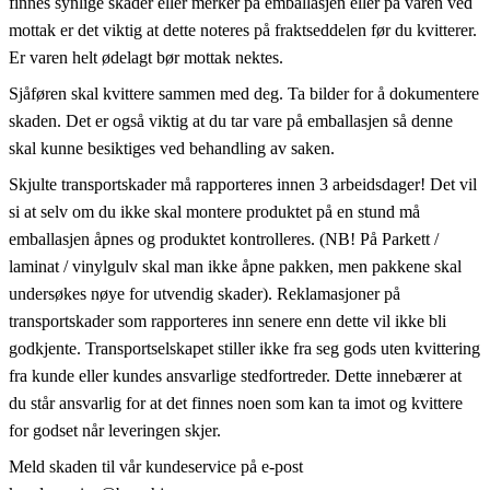
finnes synlige skader eller merker på emballasjen eller på varen ved
mottak er det viktig at dette noteres på fraktseddelen før du kvitterer.
Er varen helt ødelagt bør mottak nektes.
Sjåføren skal kvittere sammen med deg. Ta bilder for å dokumentere
skaden. Det er også viktig at du tar vare på emballasjen så denne
skal kunne besiktiges ved behandling av saken.
Skjulte transportskader må rapporteres innen 3 arbeidsdager! Det vil
si at selv om du ikke skal montere produktet på en stund må
emballasjen åpnes og produktet kontrolleres. (NB! På Parkett /
laminat / vinylgulv skal man ikke åpne pakken, men pakkene skal
undersøkes nøye for utvendig skader). Reklamasjoner på
transportskader som rapporteres inn senere enn dette vil ikke bli
godkjente. Transportselskapet stiller ikke fra seg gods uten kvittering
fra kunde eller kundes ansvarlige stedfortreder. Dette innebærer at
du står ansvarlig for at det finnes noen som kan ta imot og kvittere
for godset når leveringen skjer.
Meld skaden til vår kundeservice på e-post