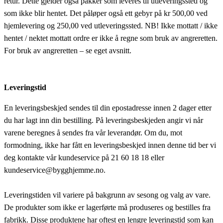
retur. Dette gjelder også pakker som leveres til utleveringssted og
som ikke blir hentet. Det påløper også ett gebyr på kr 500,00 ved
hjemlevering og 250,00 ved utleveringssted. NB! Ikke mottatt / ikke
hentet / nektet mottatt ordre er ikke å regne som bruk av angreretten.
For bruk av angreretten – se eget avsnitt.
Leveringstid
En leveringsbeskjed sendes til din epostadresse innen 2 dager etter
du har lagt inn din bestilling. På leveringsbeskjeden angir vi når
varene beregnes å sendes fra vår leverandør. Om du, mot
formodning, ikke har fått en leveringsbeskjed innen denne tid ber vi
deg kontakte vår kundeservice på 21 60 18 18 eller
kundeservice@bygghjemme.no.
Leveringstiden vil variere på bakgrunn av sesong og valg av vare.
De produkter som ikke er lagerførte må produseres og bestilles fra
fabrikk. Disse produktene har oftest en lengre leveringstid som kan