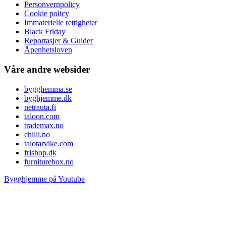
Personvernpolicy
Cookie policy
Immaterielle rettigheter
Black Friday
Reportasjer & Guider
Åpenhetsloven
Våre andre websider
bygghemma.se
byghjemme.dk
netrauta.fi
taloon.com
trademax.no
chilli.no
talotarvike.com
frishop.dk
furniturebox.no
Bygghjemme på Youtube